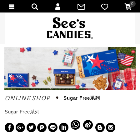
0
會員登入
會員註冊
忘記密碼
訂單查詢
匯款通知
ONLINE SHOP
Sugar Free系列
Sugar Free系列
W
S
h
i
a
n
t
a