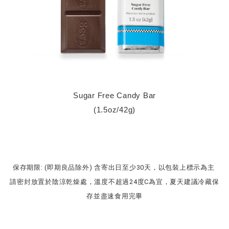
Sugar Free Candy Bar
​(1.5oz/42g)
保存期限:
(即期良品除外)
含寄出日
至少30天，以包裝上
標示
為主
請密封放置於
陰涼
乾燥處，溫度
不超過24度C為宜，夏天
建議冷藏保
存並盡速食用完畢