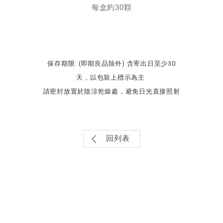
每盒約30顆
保存期限:
(即期良品除外)
含寄出日
至少30
天，以包裝上
標示
為主
請密封放置於
陰涼
乾燥處，避免日光直接照射
回列表