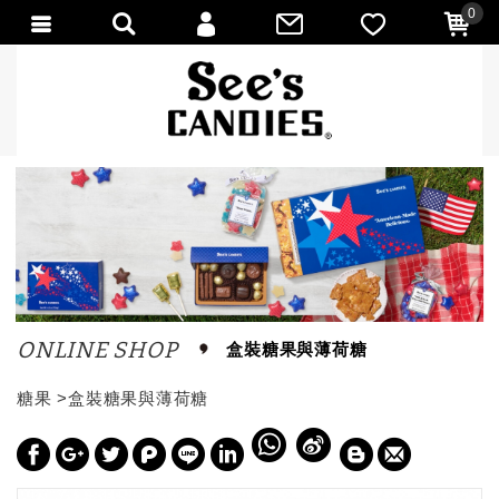
0
會員登入
會員註冊
忘記密碼
訂單查詢
匯款通知
ONLINE SHOP
盒裝糖果與薄荷糖
糖果
>
盒裝糖果與薄荷糖
W
S
h
i
a
n
t
a