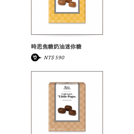
時思焦糖奶油迷你糖
NT$ 590