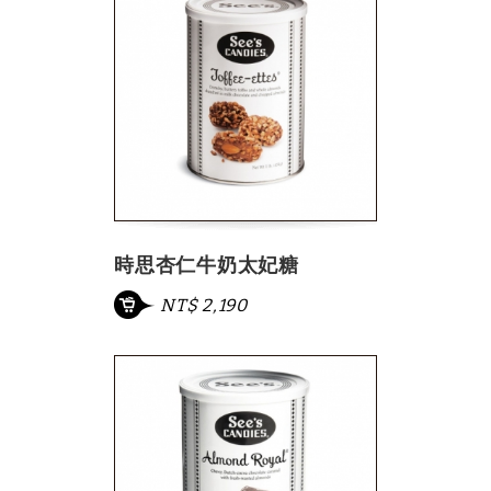
時思杏仁牛奶太妃糖
NT$ 2,190