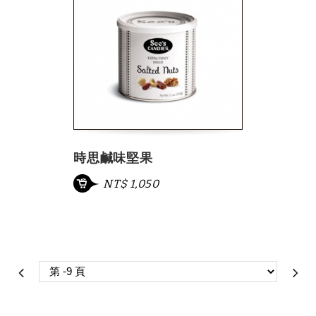
時思鹹味堅果
NT$ 1,050