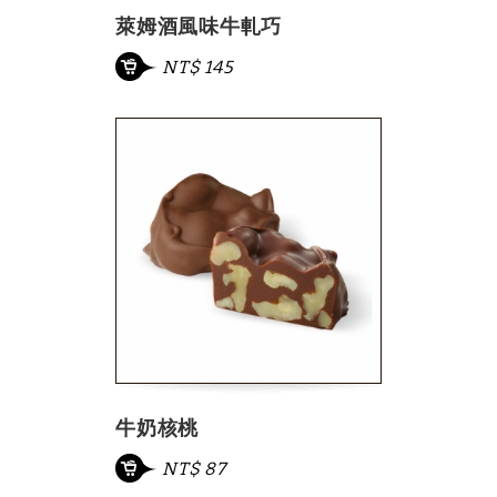
萊姆酒風味牛軋巧
NT$ 145
牛奶核桃
NT$ 87